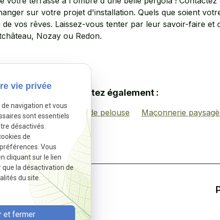
de votre terrasse à l'ombre d'une belle pergola ! Contact
anger sur votre projet d'installation. Quels que soient votr
de vos rêves. Laissez-vous tenter par leur savoir-faire et
ntchâteau, Nozay ou Redon.
re vie privée
Consultez également :
e de navigation et vous
sommes-nous?
Tonte de pelouse
Maçonnerie paysagè
ssaires sont essentiels
tre désactivés.
cookies de
 préférences. Vous
cliquant sur le lien
r que la désactivation de
lités du site.
Informations
02 49 88 35 96
 et fermer