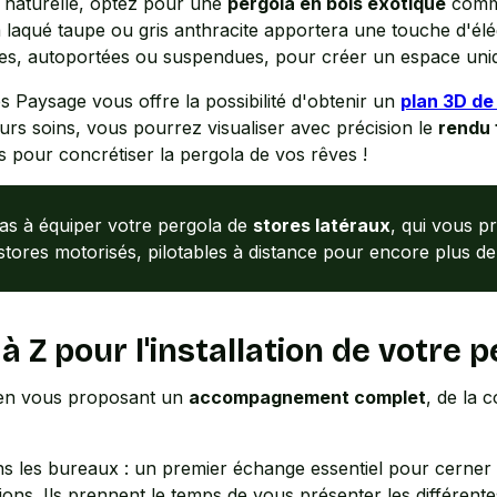
 naturelle, optez pour une
pergola en bois exotique
comme
m laqué taupe ou gris anthracite apportera une touche d'é
ées, autoportées ou suspendues, pour créer un espace uni
s Paysage vous offre la possibilité d'obtenir un
plan 3D de
eurs soins, vous pourrez visualiser avec précision le
rendu 
us pour concrétiser la pergola de vos rêves !
pas à équiper votre pergola de
stores latéraux
, qui vous p
ores motorisés, pilotables à distance pour encore plus de p
 pour l'installation de votre p
e en vous proposant un
accompagnement complet
, de la 
s les bureaux : un premier échange essentiel pour cerner 
ons. Ils prennent le temps de vous présenter les différentes